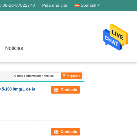
 :
86-28-87822778
Pida una cita
Spanish
Noticias
.5-100.0mg/L de la
Contacto
Contacto