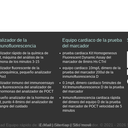
lizador de la
Equipo cardiaco de la prueba
munofluorescencia
del marcador
lizador rápido de la química de
prueba cardiaca Kit Homogeneous
t, máquina del análisis de la
Fluorescent Dynamic Assay del
mona de los minutos 3-15
marcador de 8mins Hs CTnI
lizador fluorescente de la
equipo cardiaco 10mg/L dimero de la
unoquímica, pequeño analizador
prueba del marcador 200ul de la
Poct
inmunofluorescencia D
lizador inmuno del immunoensayo
0.1mg/L dimero cardiaco 5minutes de
la fluorescencia del analizador de
Kit Immunofluorescence D de la prueba
 hormonas del analizador de POCT
del marcador
ueño analizador de la hormona de
Inmunofluorescencia cardiaca rápida
t, punto 4-8mins del analizador de
del dimero del equipo D de la prueba
sangre del cuidado
del marcador de POCT velocidad de 5
minutos
ad Equipo rápido de la prueba de Covid 19 Proveedor. © 2021 - 2026 Si
E-Mail
|
Sitemap
| Sitio movil