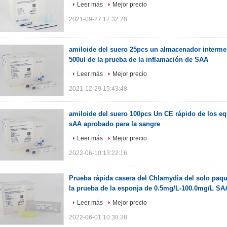
Leer más
Mejor precio
2021-09-27 17:32:28
amiloide del suero 25pcs un almacenador intermed
500ul de la prueba de la inflamación de SAA
Leer más
Mejor precio
2021-12-29 15:43:48
amiloide del suero 100pcs Un CE rápido de los eq
sAA aprobado para la sangre
Leer más
Mejor precio
2022-06-10 13:22:16
Prueba rápida casera del Chlamydia del solo paque
la prueba de la esponja de 0.5mg/L-100.0mg/L SA
Leer más
Mejor precio
2022-06-01 10:38:38