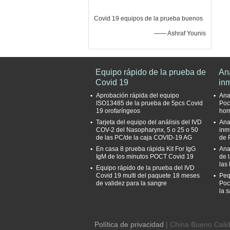
Covid 19 equipos de la prueba buenos
—— Ashraf Younis
Equipo rápido de la prueba de
Ana
Covid 19
in
Aprobación rápida del equipo
Ana
ISO13485 de la prueba de 5pcs Covid
Poc
19 orofaríngeos
hor
Tarjeta del equipo del análisis del IVD
Ana
COV-2 del Nasopharynx, 5 o 25 o 50
inm
de las PC/de la caja COVID-19 AG
de 
En casa 8 prueba rápida Kit For IgG
Ana
IgM de los minutos POCT Covid 19
de 
las
Equipo rápido de la prueba del IVD
Covid 19 multi del paquete 18 meses
Peq
de validez para la sangre
Poc
la 
Política de privacidad
| China Bueno Calid