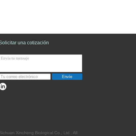
Solicitar una cotización
Envíe
chuan Xincheng Biological Co., Ltd.. All